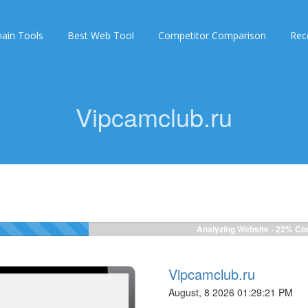
ain Tools
Best Web Tool
Competitor Comparison
Rec
Vipcamclub.ru
Analyzing Website -
22%
Com
Vipcamclub.ru
August, 8 2026 01:29:21 PM