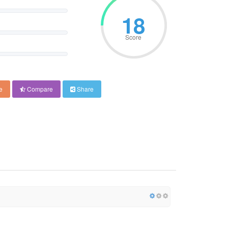
18
Score
e
Compare
Share