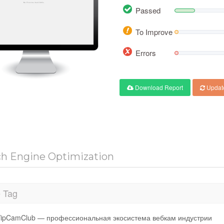
Passed
To Improve
Errors
Download Report
Updat
ch Engine Optimization
e Tag
ipCamClub — профессиональная экосистема вебкам индустрии