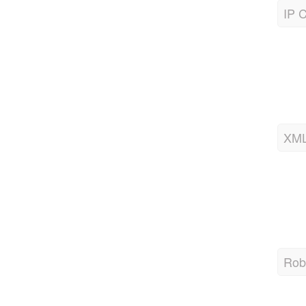
IP C
XML
Robo