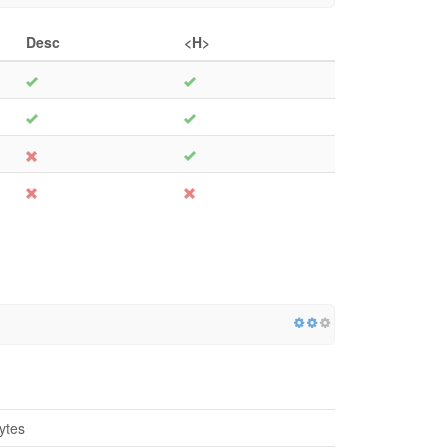
Desc
<H>
ytes