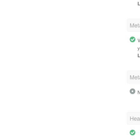
L
Met
V
у
L
Met
N
Hea