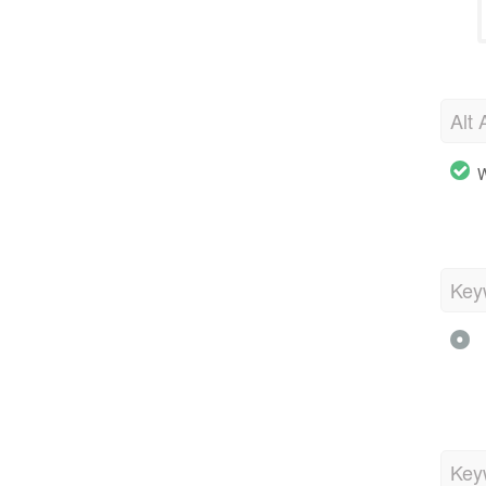
Alt 
W
Key
Key