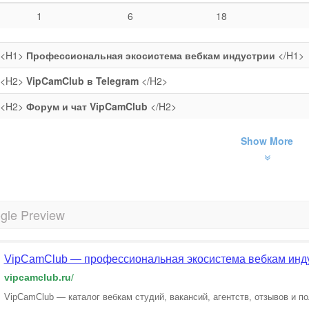
1
6
18
<H1>
Профессиональная экосистема вебкам индустрии
</H1>
<H2>
VipCamClub в Telegram
</H2>
<H2>
Форум и чат VipCamClub
</H2>
Show More
gle Preview
VipCamClub — профессиональная экосистема вебкам инд
vipcamclub.ru
/
VipCamClub — каталог вебкам студий, вакансий, агентств, отзывов и п