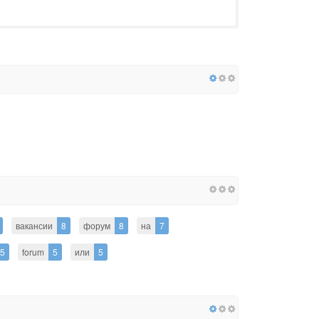
вакансии
8
форум
8
на
7
5
forum
5
или
5