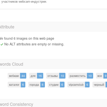
участников webcam-индустрии.
Attribute
e found 6 images on this web page
No ALT attributes are empty or missing.
words Cloud
вебкам
44
для
16
отзывы
10
разместить
10
все
9
каталог
6
города
6
студии
6
vipcamclub
6
черный
word Consistency