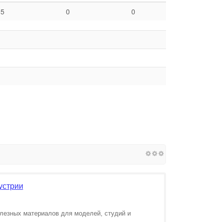
5
0
0
устрии
олезных материалов для моделей, студий и