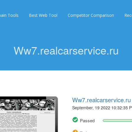
ain Tools
Best Web Tool
Competitor Comparison
Rec
Ww7.realcarservice.ru
Ww7.realcarservice.ru
September, 19 2022 10:32:35 
Passed