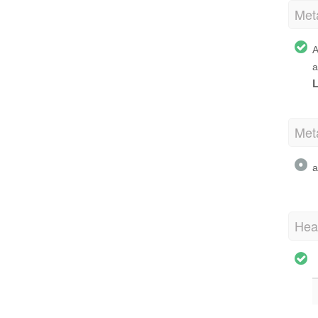
Met
А
а
L
Met
а
Hea