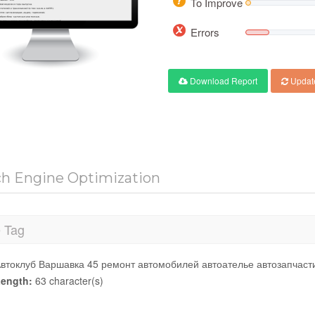
To Improve
Errors
Download Report
Updat
ch Engine Optimization
e Tag
втоклуб Варшавка 45 ремонт автомобилей автоателье автозапчаст
ength:
63 character(s)