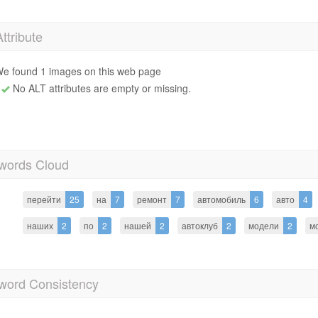
Attribute
e found 1 images on this web page
No ALT attributes are empty or missing.
words Cloud
перейти
25
на
7
ремонт
7
автомобиль
6
авто
4
наших
2
по
2
нашей
2
автоклуб
2
модели
2
м
word Consistency