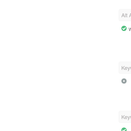
Alt 
W
Key
Key