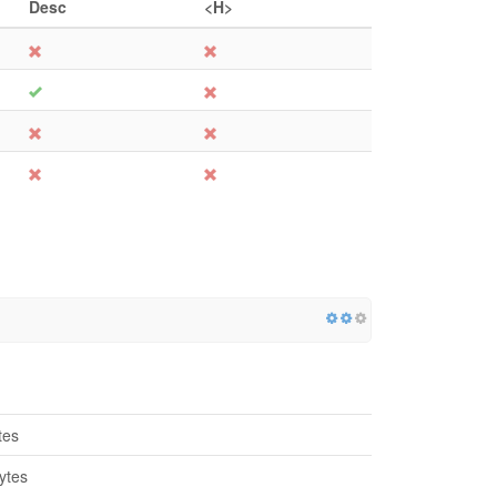
Desc
<H>
tes
ytes