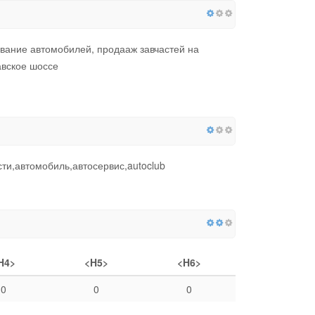
ивание автомобилей, продааж завчастей на
авское шоссе
сти,автомобиль,автосервис,autoclub
H4>
<H5>
<H6>
0
0
0