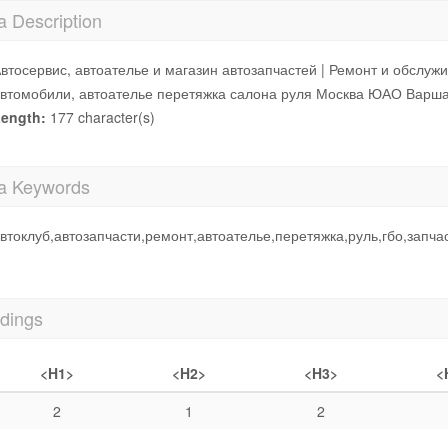
a Description
втосервис, автоателье и магазин автозапчастей | Ремонт и обслуж
втомобили, автоателье перетяжка салона руля Москва ЮАО Варш
ength:
177 character(s)
a Keywords
втоклуб,автозапчасти,ремонт,автоателье,перетяжка,руль,гбо,запча
dings
<H1>
<H2>
<H3>
<
2
1
2