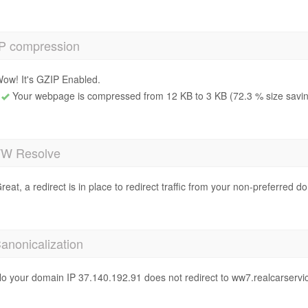
P compression
ow! It's GZIP Enabled.
Your webpage is compressed from 12 KB to 3 KB (72.3 % size savi
 Resolve
reat, a redirect is in place to redirect traffic from your non-preferred d
anonicalization
o your domain IP 37.140.192.91 does not redirect to ww7.realcarservi