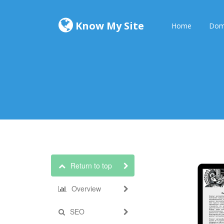
Know My Site
Home
Dom
Return to top
Overview
SEO