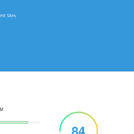
ent Sites
PM
84