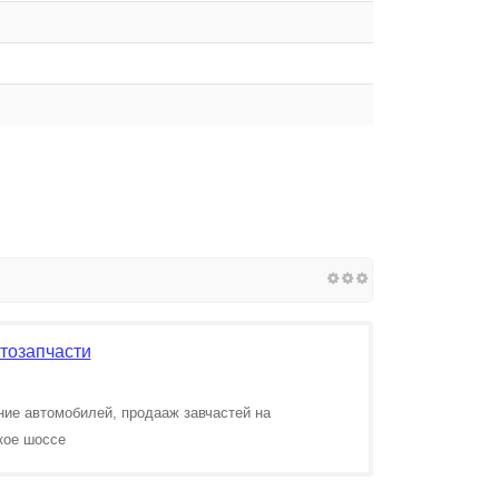
тозапчасти
ние автомобилей, продааж завчастей на
кое шоссе