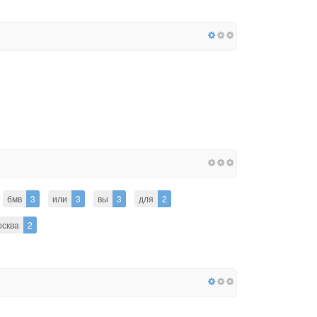
бмв
3
или
3
вы
3
для
2
осква
2