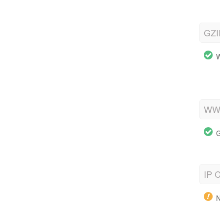
GZI
W
WWW
G
IP C
N