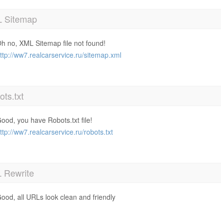
 Sitemap
h no, XML Sitemap file not found!
ttp://ww7.realcarservice.ru/sitemap.xml
ts.txt
ood, you have Robots.txt file!
ttp://ww7.realcarservice.ru/robots.txt
 Rewrite
ood, all URLs look clean and friendly