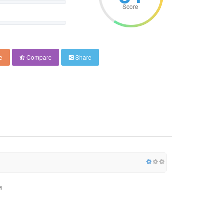
Score
e
Compare
Share
и