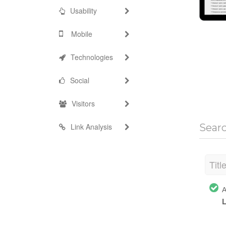
Usability
Mobile
Technologies
Social
Visitors
Link Analysis
Sear
Titl
А
L