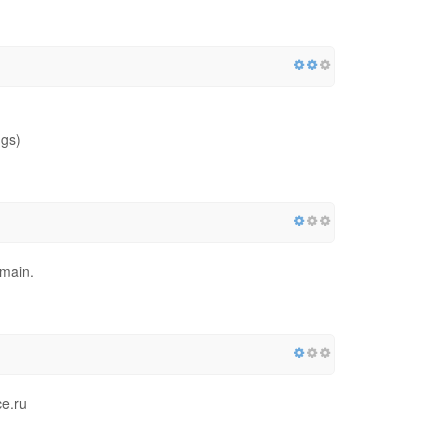
ngs)
omain.
ce.ru