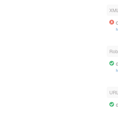
XML
O
h
Robo
G
h
URL
G