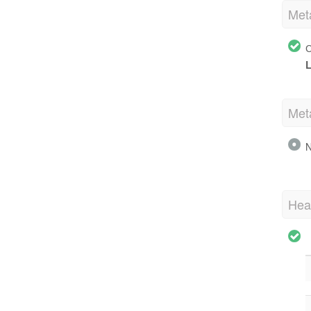
Met
С
L
Met
N
Hea