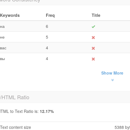
Keywords
Freq
Title
на
6
не
5
вас
4
вы
4
Show More
t/HTML Ratio
TML to Text Ratio is:
12.17%
Text content size
5388 by