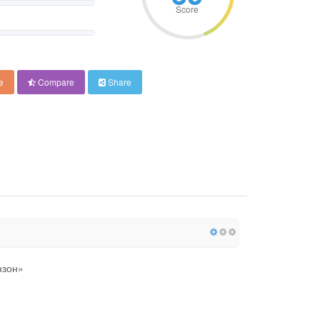
Score
e
Compare
Share
нзон»