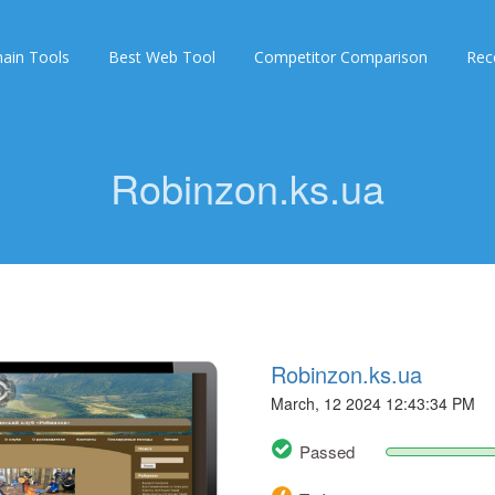
ain Tools
Best Web Tool
Competitor Comparison
Rec
Robinzon.ks.ua
Robinzon.ks.ua
March, 12 2024 12:43:34 PM
Passed