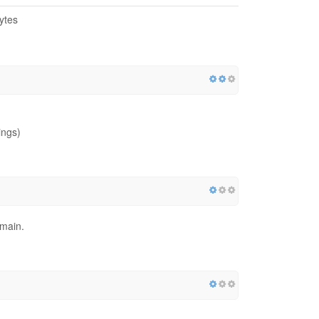
ytes
ings)
omain.