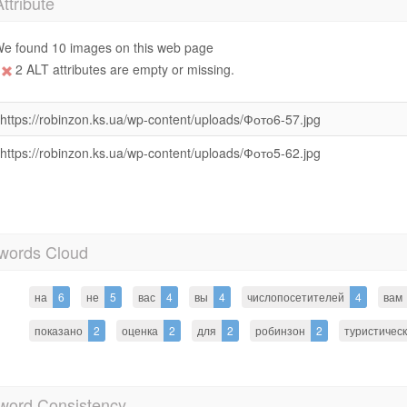
Attribute
e found 10 images on this web page
2 ALT attributes are empty or missing.
https://robinzon.ks.ua/wp-content/uploads/Фото6-57.jpg
https://robinzon.ks.ua/wp-content/uploads/Фото5-62.jpg
words Cloud
на
6
не
5
вас
4
вы
4
числопосетителей
4
вам
показано
2
оценка
2
для
2
робинзон
2
туристичес
word Consistency