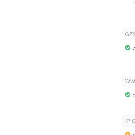
GZI
W
WWW
G
IP C