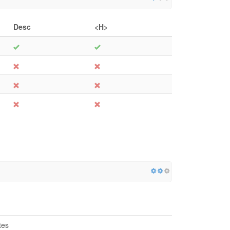
Desc
<H>
tes