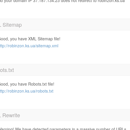
o your domain IP 37.187.134.23 does not redirect to robinzon.ks.ua
 Sitemap
ood, you have XML Sitemap file!
ttp://robinzon.ks.ua/sitemap.xml
ts.txt
ood, you have Robots.txt file!
ttp://robinzon.ks.ua/robots.txt
 Rewrite
arning! We have detected parameters in a massive number of URLs