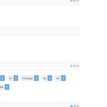
3
от
3
походы
3
за
3
по
3
кий
2