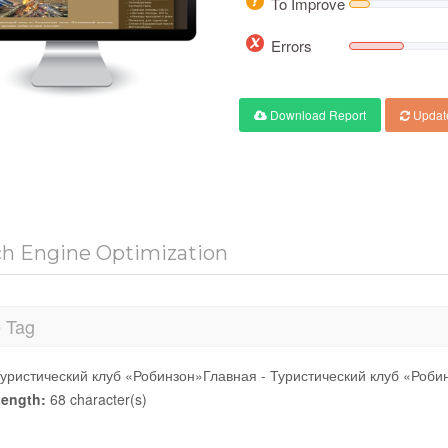
To Improve
Errors
Download Report
Updat
ch Engine Optimization
e Tag
уристический клуб «Робинзон»Главная - Туристический клуб «Роби
ength:
68 character(s)