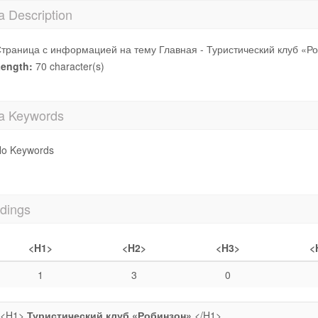
a Description
траница с информацией на тему Главная - Туристический клуб «Р
ength:
70 character(s)
a Keywords
o Keywords
dings
<H1>
<H2>
<H3>
<
1
3
0
<H1>
Туристический клуб «Робинзон»
</H1>