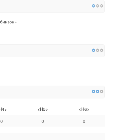
обинзон»
H4>
<H5>
<H6>
0
0
0