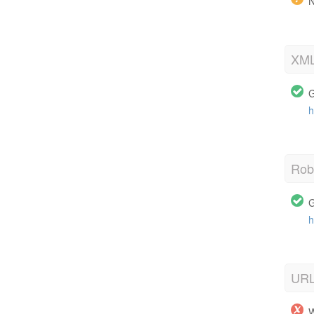
N
XML
G
h
Robo
G
h
URL
W