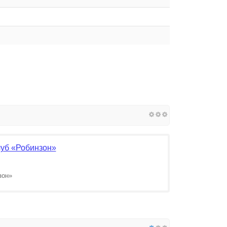
луб «Робинзон»
зон»