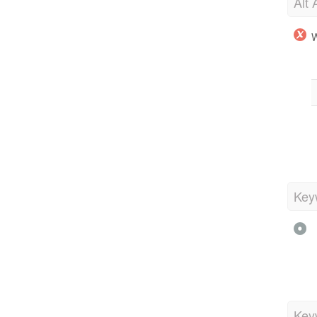
Alt 
W
Key
Key