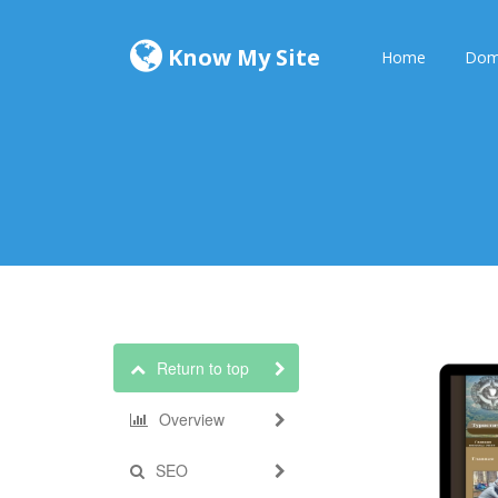
Know My Site
Home
Dom
Return to top
Overview
SEO