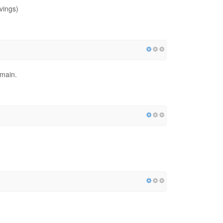
vings)
omain.