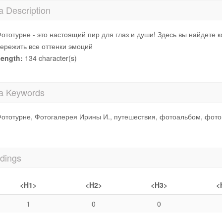
a Description
ототурне - это настоящий пир для глаз и души! Здесь вы найдете 
ережить все оттенки эмоций
ength:
134 character(s)
a Keywords
ототурне, Фотогалерея Ирины И., путешествия, фотоальбом, фот
dings
<H1>
<H2>
<H3>
<
1
0
0