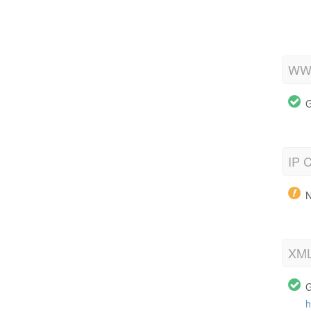
WWW
G
IP C
N
XML
G
h