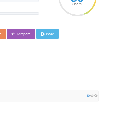
Score
e
Compare
Share