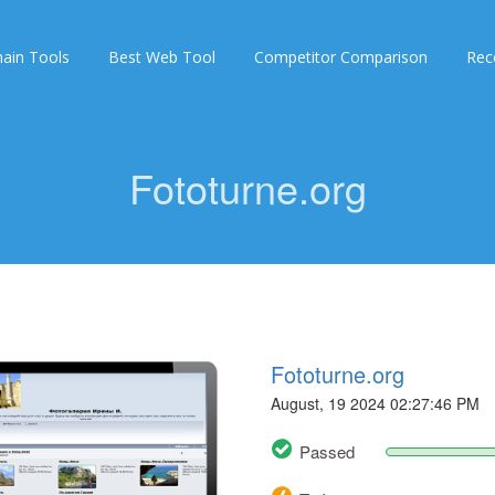
ain Tools
Best Web Tool
Competitor Comparison
Rec
Fototurne.org
Fototurne.org
August, 19 2024 02:27:46 PM
Passed