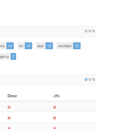
ums
14
по
14
мая
12
октября
12
цветы
7
Desc
<H>