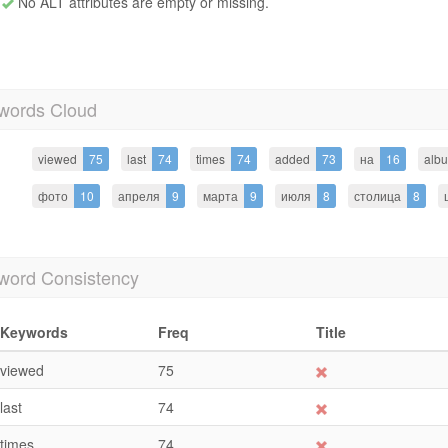
No ALT attributes are empty or missing.
words Cloud
viewed
75
last
74
times
74
added
73
на
16
alb
фото
10
апреля
9
марта
9
июля
8
столица
8
word Consistency
Keywords
Freq
Title
viewed
75
last
74
times
74