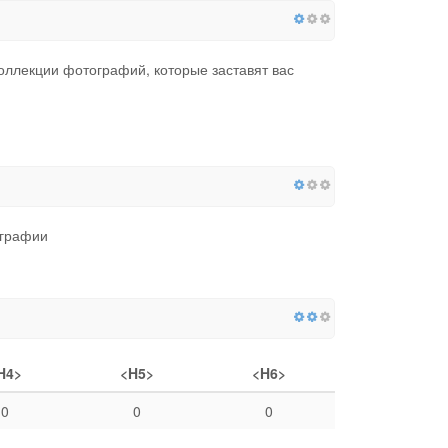
коллекции фотографий, которые заставят вас
ографии
H4>
<H5>
<H6>
0
0
0