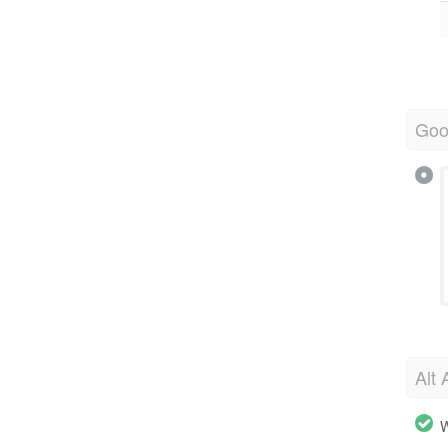
Goo
Alt 
W