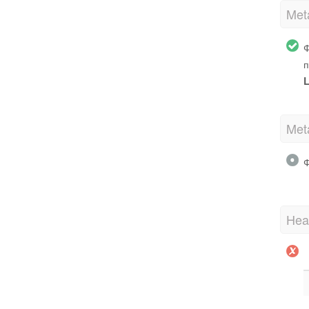
Met
Ф
п
L
Met
Ф
Hea