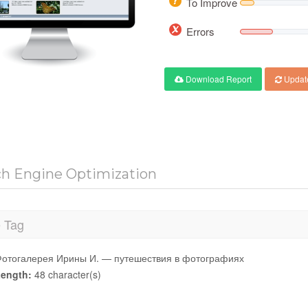
To Improve
Errors
Download Report
Updat
ch Engine Optimization
e Tag
отогалерея Ирины И. — путешествия в фотографиях
ength:
48 character(s)