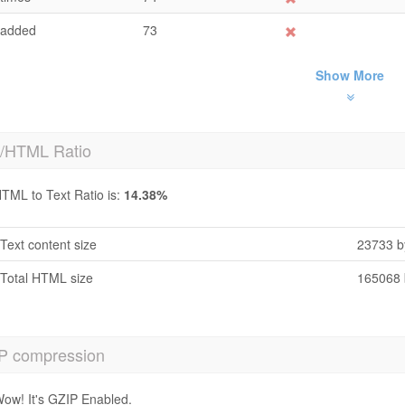
added
73
Show More
t/HTML Ratio
TML to Text Ratio is:
14.38%
Text content size
23733 b
Total HTML size
165068 
P compression
ow! It's GZIP Enabled.