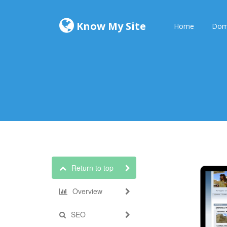
Know My Site
Home
Dom
Return to top
Overview
SEO