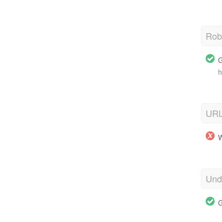
Robo
G
h
URL
W
Und
G