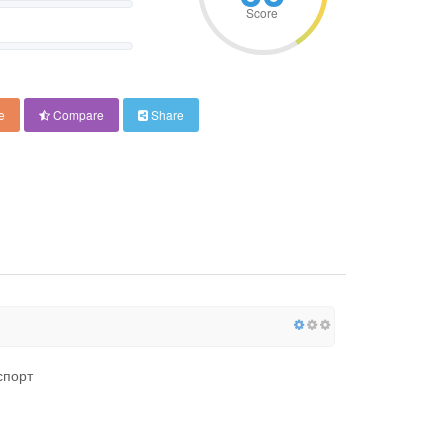
Score
e
Compare
Share
спорт