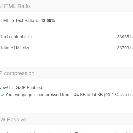
t/HTML Ratio
TML to Text Ratio is:
42.59%
Text content size
36965 b
Total HTML size
86793 b
P compression
ow! It's GZIP Enabled.
Your webpage is compressed from 144 KB to 14 KB (90.2 % size sa
 Resolve