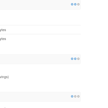
ytes
ytes
vings)