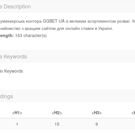
a Description
укмекерська контора GGBET UA із великим асортиментом розваг. М
найомство з кращим сайтом для онлайн ставок в Україні.
ength:
163 character(s)
a Keywords
o Keywords
dings
<H1>
<H2>
<H3>
<
1
15
9