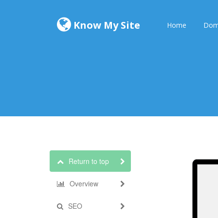
Know My Site
Home
Dom
Return to top
Overview
SEO