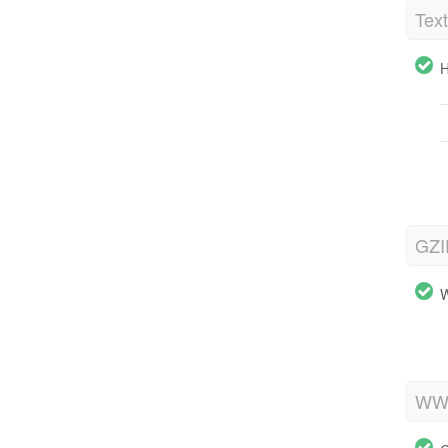
Tex
H
GZI
W
WWW