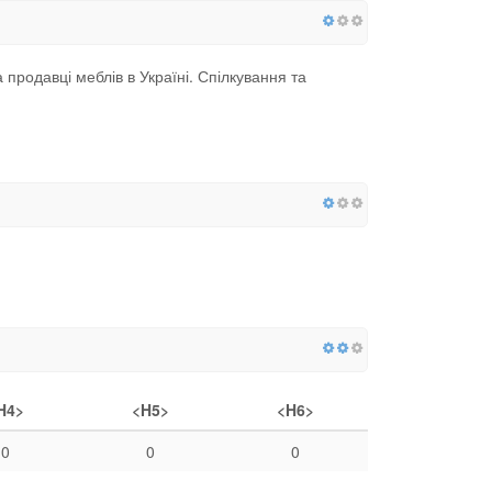
продавці меблів в Україні. Спілкування та
H4>
<H5>
<H6>
0
0
0