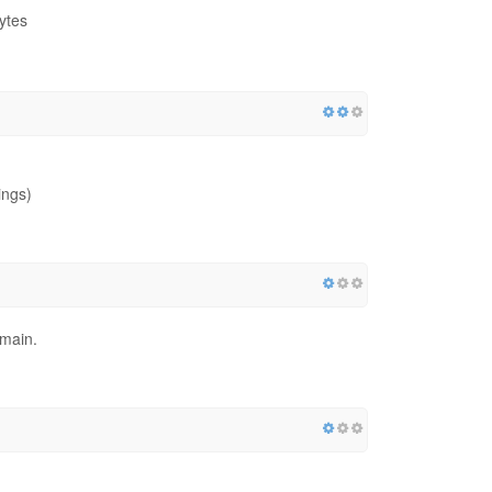
ytes
ings)
omain.