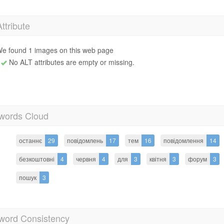
Attribute
e found 1 images on this web page
No ALT attributes are empty or missing.
words Cloud
останнє
29
повідомлень
17
тем
16
повідомлення
14
безкоштовні
4
червня
4
для
3
квітня
3
форум
3
пошук
3
word Consistency