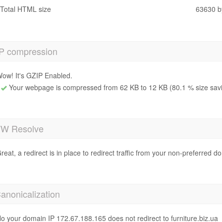
Total HTML size
63630 b
P compression
ow! It's GZIP Enabled.
Your webpage is compressed from 62 KB to 12 KB (80.1 % size sav
 Resolve
reat, a redirect is in place to redirect traffic from your non-preferred d
anonicalization
o your domain IP 172.67.188.165 does not redirect to furniture.biz.ua