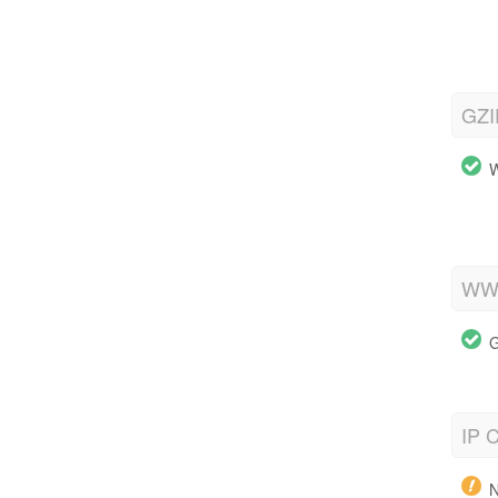
GZI
W
WWW
G
IP C
N