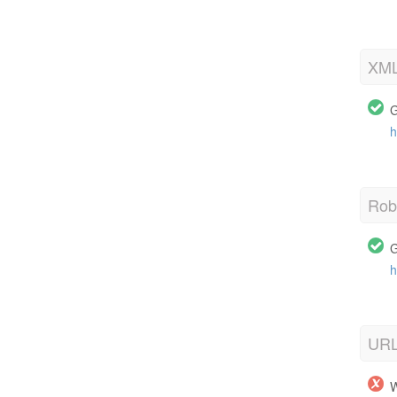
XML
G
h
Robo
G
h
URL
W