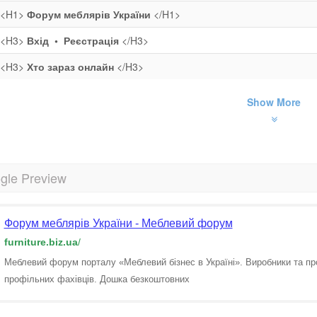
<H1>
Форум меблярів України
</H1>
<H3>
Вхід • Реєстрація
</H3>
<H3>
Хто зараз онлайн
</H3>
Show More
gle Preview
Форум меблярів України - Меблевий форум
furniture.biz.ua
/
Меблевий форум порталу «Меблевий бізнес в Україні». Виробники та про
профільних фахівців. Дошка безкоштовних