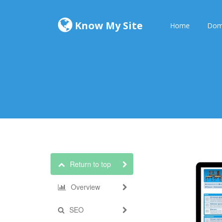
Know My Site
Home
Dom
Return to top
Overview
SEO