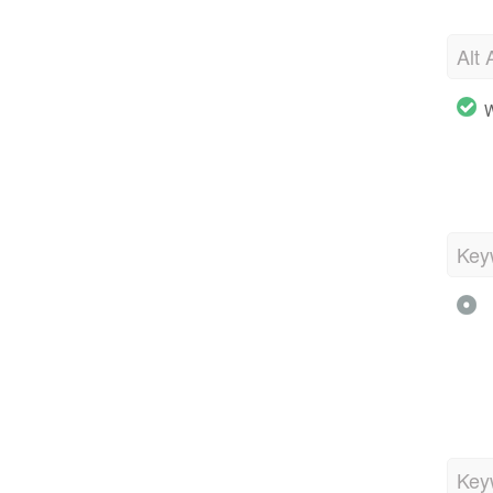
Alt 
W
Key
Key