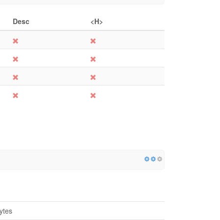
Desc
<H>
ytes