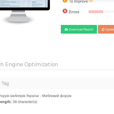
To Improve
Errors
Download Report
Updat
ch Engine Optimization
e Tag
орум меблярів України - Меблевий форум
ength:
39 character(s)