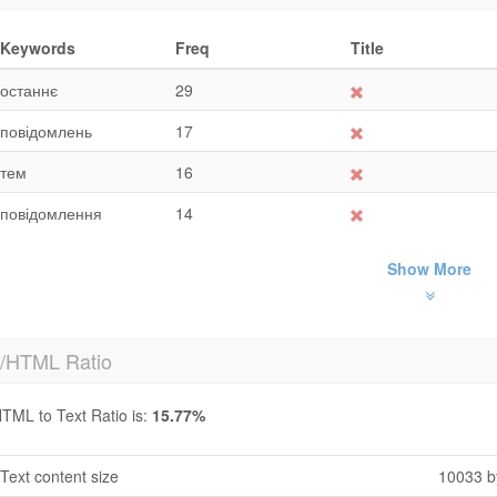
Keywords
Freq
Title
останнє
29
повідомлень
17
тем
16
повідомлення
14
Show More
t/HTML Ratio
TML to Text Ratio is:
15.77%
Text content size
10033 b