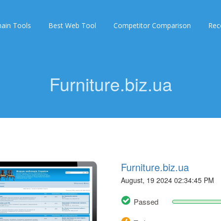
ain Tools
Best Web Tool
Competitor Comparison
Rec
Furniture.biz.ua
Furniture.biz.ua
August, 19 2024 02:34:45 PM
Passed