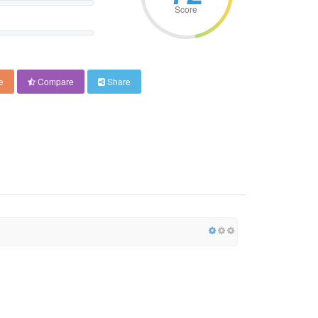
Score
e
Compare
Share