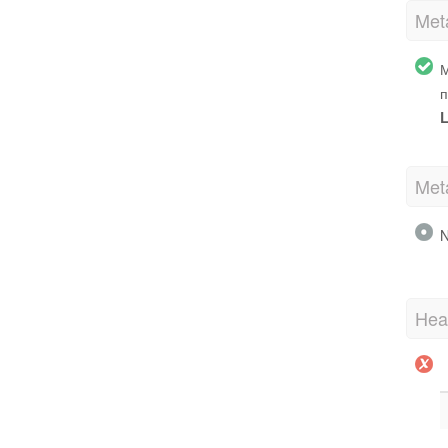
Met
М
п
L
Met
N
Hea