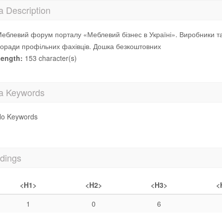
a Description
еблевий форум порталу «Меблевий бізнес в Україні». Виробники та 
оради профільних фахівців. Дошка безкоштовних
ength:
153 character(s)
a Keywords
o Keywords
dings
<H1>
<H2>
<H3>
<
1
0
6