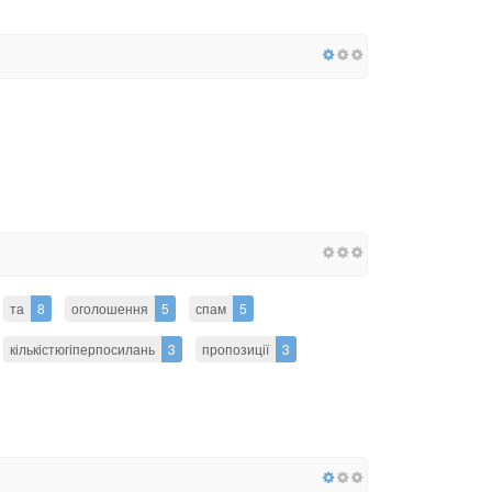
та
8
оголошення
5
спам
5
кількістюгіперпосилань
3
пропозиції
3